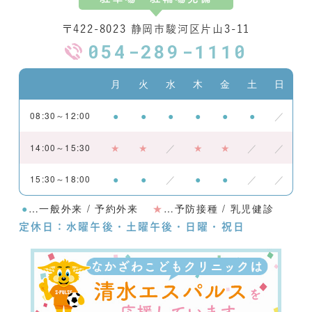
〒422-8023 静岡市駿河区片山3-11
054-289-1110
月
火
水
木
金
土
日
●
●
●
●
●
●
／
08:30～12:00
★
★
／
★
★
／
／
14:00～15:30
●
●
／
●
●
／
／
15:30～18:00
●
…一般外来 / 予約外来
★
…予防接種 / 乳児健診
定休日：水曜午後・土曜午後・日曜・祝日