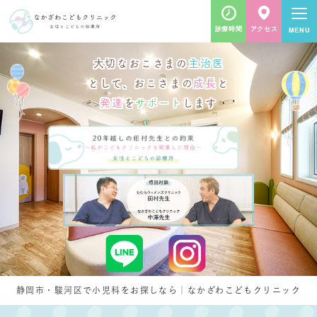
診療時間
アクセス
大切なおこさまの
主治医
として、おこさまの
成長
と
発達
を
サポート
します
静岡市・駿河区で小児科をお探しなら｜なかざわこどもクリニック