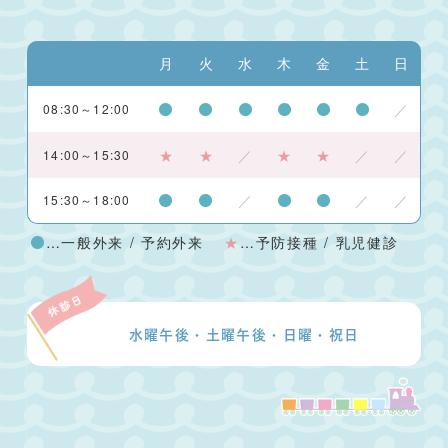
月
火
水
木
金
土
日
／
08:30～12:00
★
★
／
★
★
／
／
14:00～15:30
／
／
／
15:30～18:00
…一般外来 / 予約外来
★
…予防接種 / 乳児健診
水曜午後・土曜午後・日曜・祝日