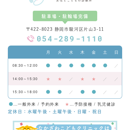
駐車場・駐輪場完備
〒422-8023 静岡市駿河区片山3-11
054-289-1110
月
火
水
木
金
土
日
／
08:30～12:00
★
★
／
★
★
／
／
14:00～15:30
／
／
／
15:30～18:00
…一般外来 / 予約外来
★
…予防接種 / 乳児健診
定休日：水曜午後・土曜午後・日曜・祝日