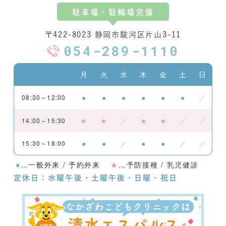
駐車場・駐輪場完備
〒422-8023 静岡市駿河区片山3-11
054-289-1110
月
火
水
木
金
土
日
●
●
●
●
●
●
／
08:30～12:00
★
★
／
★
★
／
／
14:00～15:30
●
●
／
●
●
／
／
15:30～18:00
●
…一般外来 / 予約外来
★
…予防接種 / 乳児健診
定休日：水曜午後・土曜午後・日曜・祝日