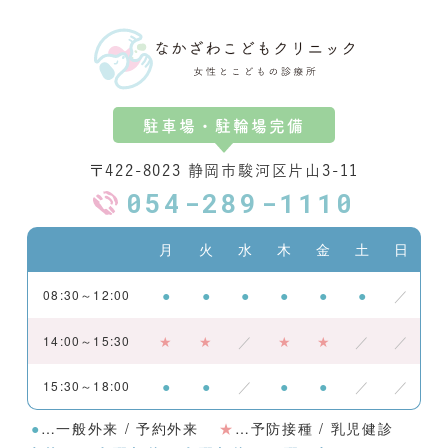
駐車場・駐輪場完備
〒422-8023 静岡市駿河区片山3-11
054-289-1110
月
火
水
木
金
土
日
●
●
●
●
●
●
／
08:30～12:00
★
★
／
★
★
／
／
14:00～15:30
●
●
／
●
●
／
／
15:30～18:00
●
…一般外来 / 予約外来
★
…予防接種 / 乳児健診