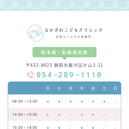
駐車場・駐輪場完備
〒422-8023 静岡市駿河区片山3-11
054-289-1110
月
火
水
木
金
土
日
●
●
●
●
●
●
／
08:30～12:00
★
★
／
★
★
／
／
14:00～15:30
●
●
／
●
●
／
／
15:30～18:00