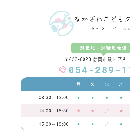
駐車場・駐輪場完備
〒422-8023 静岡市駿河区片山
054-289-1
月
火
水
木
08:30～12:00
●
●
●
●
14:00～15:30
★
★
／
★
●
●
／
●
15:30～18:00