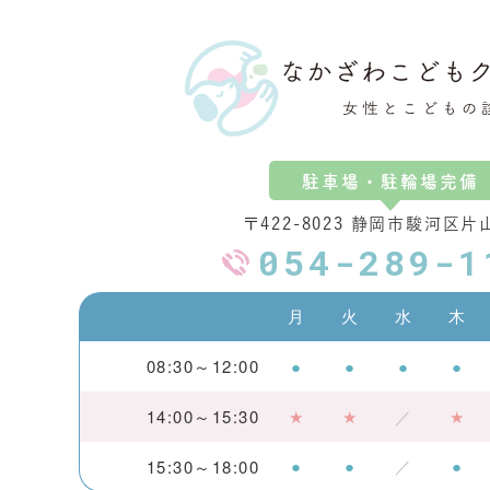
駐車場・駐輪場完備
〒422-8023 静岡市駿河区片山
054-289-1
月
火
水
木
08:30～12:00
●
●
●
●
14:00～15:30
★
★
／
★
●
●
／
●
15:30～18:00